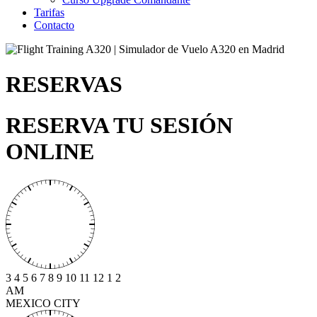
Tarifas
Contacto
RESERVAS
RESERVA TU SESIÓN
ONLINE
3
4
5
6
7
8
9
10
11
12
1
2
AM
MEXICO CITY